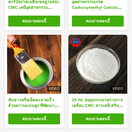
คาร์บ๊อกไซเมธีลเซลลูโลสยา
อุตสาหกรรมเกรด
CMC เคมีอุตสาหกรรม
Carboxymethyl Cellulose
viscosity สูง
CMC การเชื่อม ใช้ ISO9001
สอบถามตอนนี้
สอบถามตอนนี้
VIDEO
VIDEO
สับขาวหรือเม็ดละลายเร็ว
25 กก. ต่อถุงกระดาษร่างการ
ด้วยความแน่นสูง ที่พัฒนา
เคลือบ CMC สารเคมีเสริม
เพื่อการผลิตอุตสาหกรรมและ
เกรดความหนืดสูงเหมาะ
เคมี
สำหรับอุตสาหกรรมกระดาษ
สอบถามตอนนี้
สอบถามตอนนี้
สิ่งทอและกาว