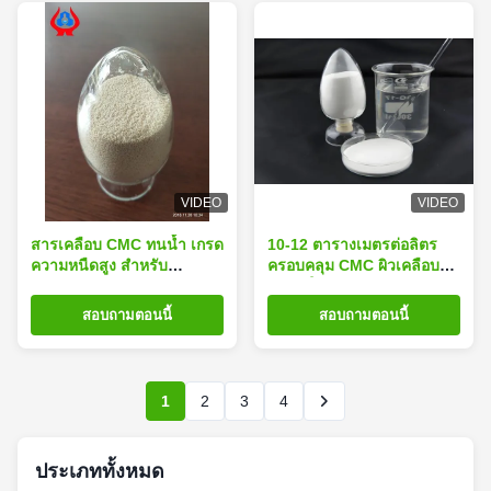
VIDEO
VIDEO
สารเคลือบ CMC ทนน้ำ เกรด
10-12 ตารางเมตรต่อลิตร
ความหนืดสูง สำหรับ
ครอบคลุม CMC ผิวเคลือบ
ประสิทธิภาพสารช่วยทางเคมี
E466 ในผงขาวสําหรับผล
งานที่ดีกว่า
สอบถามตอนนี้
สอบถามตอนนี้
1
2
3
4
ประเภททั้งหมด