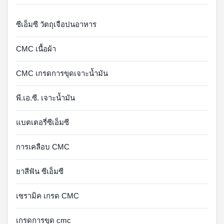
ซีเอ็มซี วัตถุเจือปนอาหาร
CMC เนื้อผ้า
CMC เกรดการขุดเจาะน้ำมัน
พี.เอ.ซี. เจาะน้ำมัน
แบตเตอรี่ซีเอ็มซี
การเคลือบ CMC
ยาสีฟัน ซีเอ็มซี
เซรามิค เกรด CMC
เกรดการขุด cmc