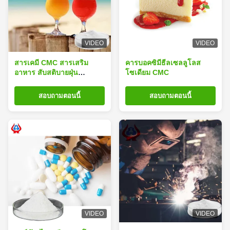
VIDEO
VIDEO
สารเคมี CMC สารเสริม
คารบอคซิมีธีลเซลลูโลส
อาหาร สับสติบายฝุ่น
โซเดียม CMC
ISO9001
สอบถามตอนนี้
สอบถามตอนนี้
VIDEO
VIDEO