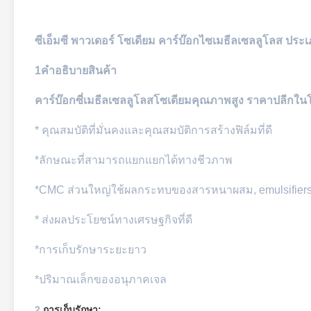
ซีเอ็มซี พาวเดอร์ โซเดียม คาร์บ๊อกไซเมธีลเซลลูโลส ปร
1คําอธิบายสินค้า
คาร์บ๊อกซี่เมธีลเซลลูโลสโซเดียมคุณภาพสูง ราคาปลีกใน
* คุณสมบัติที่มั่นคงและคุณสมบัติการสร้างฟิล์มที่ดี
*ลักษณะที่สามารถแยกแยกได้ทางชีวภาพ
*CMC ส่วนใหญ่ใช้ผลกระทบของสารหนาผสม, emulsifie
* ส่งผลประโยชน์ทางเศรษฐกิจที่ดี
*การเก็บรักษาระยะยาว
*ปริมาณเล็กของอนุภาคเจล
2.
การเก็บรักษา: