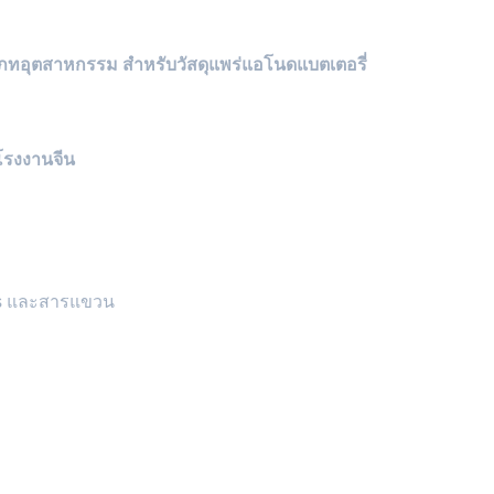
ะเภทอุตสาหกรรม สําหรับวัสดุแพร่แอโนดแบตเตอรี่
โรงงานจีน
rs และสารแขวน