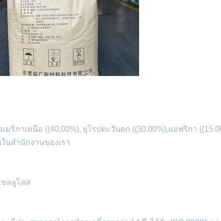
ังอเมริกาเหนือ ((40.00%), ยุโรปตะวันตก ((30.00%),แอฟริกา ((15.
นในสํานักงานของเรา
เซลลูโลส