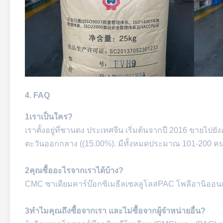
4. FAQ
1เราเป็นใคร?
เราตั้งอยู่ที่ชานดง ประเทศจีน เริ่มต้นจากปี 2016 ขายไปย
ตะวันออกกลาง ((15.00%). มีทั้งหมดประมาณ 101-200 ค
2คุณซื้ออะไรจากเราได้บ้าง?
CMC ซาเดียมคาร์บ๊อกซิเมธีลเซลลูโลสPAC โพลีอานิออน
3ทําไมคุณถึงซื้อจากเรา และไม่ซื้อจากผู้จําหน่ายอื่น?