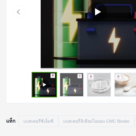
แท็ก
แบตเตอรี่ซีเอ็มซี
แบตเตอรี่ลิเธียมไอออน CMC Binder