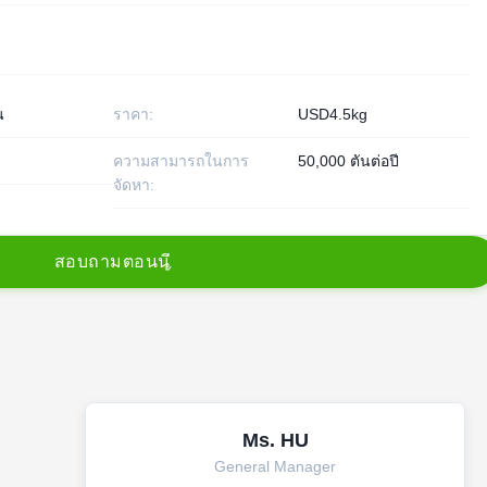
น
ราคา:
USD4.5kg
ความสามารถในการ
50,000 ตันต่อปี
จัดหา:
ส
อ
บ
ถ
า
ม
ต
อ
น
น
Ms. HU
General Manager