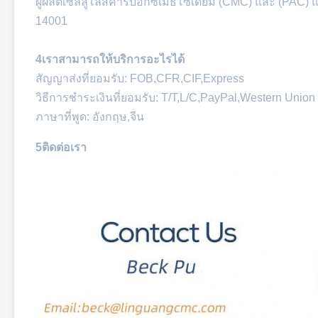
ผู้ผลิตเซลลูโลสคาร์บ๊อกซิเมธีโซเดียม (CMC) และ (PAC) 
14001
4เราสามารถให้บริการอะไรได้
สัญญาส่งที่ยอมรับ: FOB,CFR,CIF,Express
วิธีการชําระเงินที่ยอมรับ: T/T,L/C,PayPal,Western Union
ภาษาที่พูด: อังกฤษ,จีน
5ติดต่อเรา