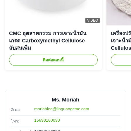
AHAMMAD
★★★★★
★★★★★
VIDEO
A
Australia
Jan 6.2026
CMC อุตสาหกรรม การเจาะน้ํามัน
เครื่อง
The effect is better than we expected, this CMC is exactly
เกรด Carboxymethyl Cellulose
เจาะน้ํ
what we need, great job!
สับสนเพิ่ม
Cellulo
ติดต่อตอนนี้
Ms. Moriah
moriahlee@linguangcmc.com
อีเมล:
15698160093
โทร: