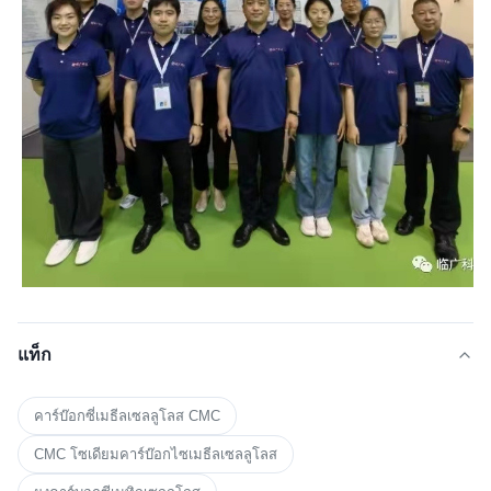
แท็ก
คาร์บ๊อกซี่เมธีลเซลลูโลส CMC
CMC โซเดียมคาร์บ๊อกไซเมธีลเซลลูโลส