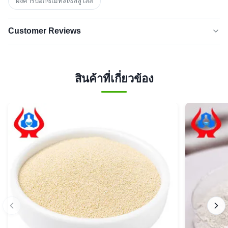
ผงคาร์บอกซีเมทิลเซลลูโลส
Customer Reviews
4.5
★★★★★
★★★★★
จาก 50 รีวิวล่าสุด
สินค้าที่เกี่ยวข้อง
5 ดาว
50%
4 ดาว
50%
3 ดาว
0
2 ดาว
0
1 ดาว
0
G*e
★★★★★
★★★★★
G
Austria
Jan 8.2026
Good product